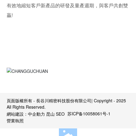
有效地縮短客戶新產品的研發及量產週期，與客戶共創雙
贏!
頁面版權所有 - 長谷川精密科技股份有限公司| Copyright - 2025
All Rights Reserved.
苏ICP备10058061号-1
網站建設：
中企動力
昆山
SEO
營業執照